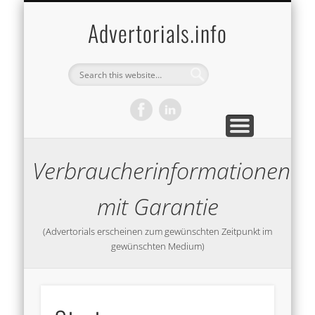
DEFINITION ADVERTORIAL
ADVERTORIAL TYPEN
ÜBER UNS
AVANDY GMBH
IMPRESSUM
KONTAKT
START
NEWS
Die Agentur
Arten von Advertorials
Was ist ein Advertorial?
Advertorials.info
Verbraucherinformationen
mit Garantie
(Advertorials erscheinen zum gewünschten Zeitpunkt im
gewünschten Medium)